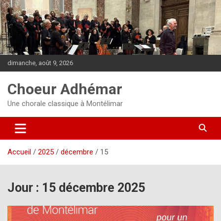
Aller
au
contenu
dimanche, août 9, 2026
Choeur Adhémar
Une chorale classique à Montélimar
Accueil
2025
décembre
15
Jour :
15 décembre 2025