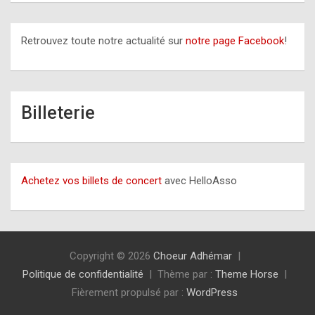
Retrouvez toute notre actualité sur
notre page Facebook
!
Billeterie
Achetez vos billets de concert
avec HelloAsso
Copyright © 2026
Choeur Adhémar
Politique de confidentialité
Thème par :
Theme Horse
Fièrement propulsé par :
WordPress