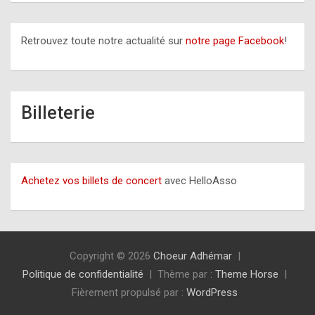
Retrouvez toute notre actualité sur
notre page Facebook
!
Billeterie
Achetez vos billets de concert
avec HelloAsso
Copyright © 2026
Choeur Adhémar
Politique de confidentialité
Thème par :
Theme Horse
Fièrement propulsé par :
WordPress