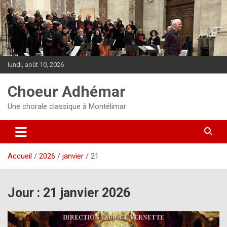
Aller
au
contenu
lundi, août 10, 2026
Choeur Adhémar
Une chorale classique à Montélimar
Accueil
2026
janvier
21
Jour :
21 janvier 2026